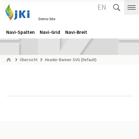
EN
Zum Inhalt springen
Zur Hauptnavigation springen
Suche 
Me
Demo-Site
Gehe zur Startseite des Demo-Site.
Navigation
Hauptmenü
Navi-Spalten
Navi-Grid
Navi-Breit
Seitenpfad
Übersicht
Header Banner SVG (Default)
Start
Seitenfuß