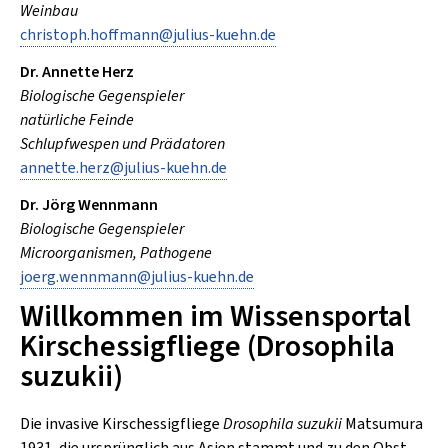
Weinbau
christoph.hoffmann
@
julius-kuehn
.
de
Dr. Annette Herz
Biologische Gegenspieler
natürliche Feinde
Schlupfwespen und Prädatoren
annette.herz
@
julius-kuehn
.
de
Dr. Jörg Wennmann
Biologische Gegenspieler
Microorganismen, Pathogene
joerg.wennmann
@
julius-kuehn
.
de
Inhalt:
Willkommen im Wissensportal
Kirschessigfliege (Drosophila
suzukii)
Die invasive Kirschessigfliege
Drosophila suzukii
Matsumura
1931, die ursprünglich aus Asien stammt und zu den Obst-,