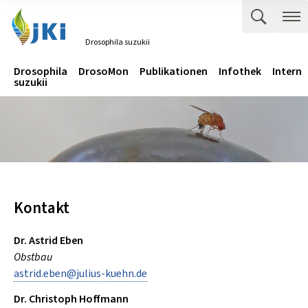
Zum Inhalt springen
Zur Hauptnavigation springen
Suche 
Me
Drosophila suzukii
Gehe zur Startseite des Drosophila suzukii.
Navigation
Hauptmenü
Drosophila
DrosoMon
Publikationen
Infothek
Intern
suzukii
Kontakt
Dr. Astrid Eben
Obstbau
astrid.eben
@
julius-kuehn
.
de
Dr. Christoph Hoffmann