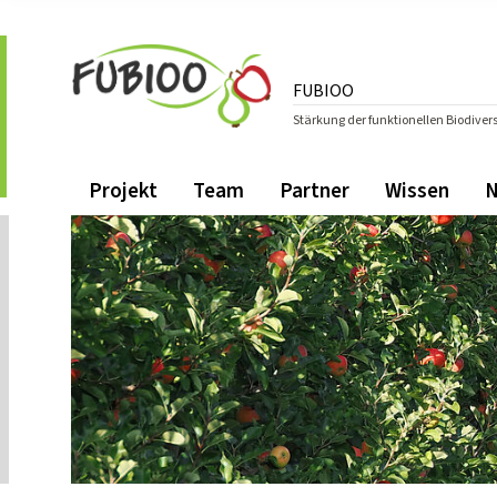
Zum Inhalt springen
Zur Hauptnavigation springen
FUBIOO
Stärkung der funktionellen Biodive
Gehe zur Startseite des FUBIOO.
Navigation
Hauptmenü
Projekt
Team
Partner
Wissen
N