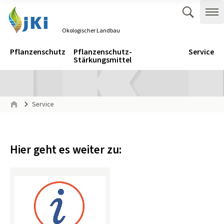
Zum Inhalt springen
Zur Hauptnavigation springen
Suche 
Me
Ökologischer Landbau
Gehe zur Startseite des Ökologischer Landbau.
Navigation
Hauptmenü
Pflanzenschutz
Pflanzenschutz-
Service
Stärkungsmittel
Seitenpfad
Service
Start
Hier geht es weiter zu: