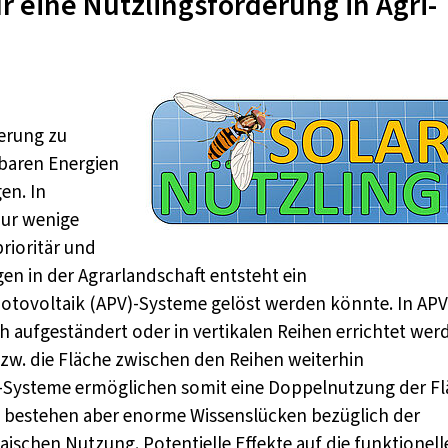
ür eine Nützlingsförderung in Agri-
erung zu
rbaren Energien
en. In
nur wenige
rioritär und
en in der Agrarlandschaft entsteht ein
hotovoltaik (APV)-Systeme gelöst werden könnte. In APV
aufgeständert oder in vertikalen Reihen errichtet werd
bzw. die Fläche zwischen den Reihen weiterhin
V-Systeme ermöglichen somit eine Doppelnutzung der F
s bestehen aber enorme Wissenslücken bezüglich der
ischen Nutzung. Potentielle Effekte auf die funktionell