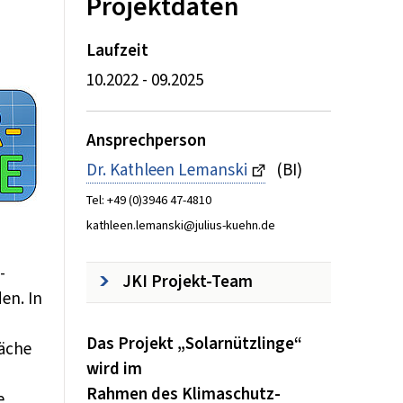
Inhalt:
Projektdaten
Laufzeit
10.2022 - 09.2025
Ansprechperson
Dr. Kathleen Lemanski
(BI)
Tel: +49 (0)3946 47-4810
kathleen.lemanski@julius-kuehn.de
-
JKI Projekt-Team
en. In
Das Projekt „Solarnützlinge“
läche
wird im
Rahmen des Klimaschutz-
e