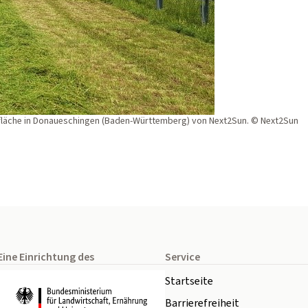
andfläche in Donaueschingen (Baden-Württemberg) von Next2Sun. © Next2Sun
Eine Einrichtung des
Service
Startseite
Barrierefreiheit