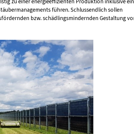
istig zu einer energieeffizienten Produktion inklusive ei
stäubermanagements führen. Schlussendlich sollen
gsfördernden bzw. schädlingsmindernden Gestaltung vo