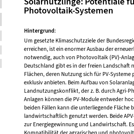
Inhalt:
Solarnützlinge: Potentiale f
Photovoltaik-Systemen
Hintergrund:
Um gesetzte Klimaschutzziele der Bundesregi
erreichen, ist ein enormer Ausbau der erneue
notwendig, auch von Photovoltaik (PV)-Anlag
Deutschland gibt es in der freien Landschaft 
Flächen, deren Nutzung sich für PV-Systeme p
exklusiv anbieten. Beim Aufbau von Solaranlag
Landnutzungskonflikt, der z. B. durch Agri-P
Anlagen können die PV-Module entweder hoch 
beiden Fällen kann die unterliegende Fläche 
landwirtschaftlich genutzt werden. Beide AP
zur Energiegewinnung und Landwirtschaft. E
Kompatibilität der agrarischen und photovolta