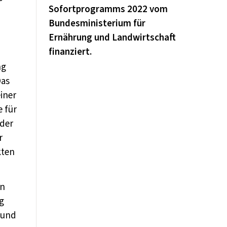
Sofortprogramms 2022 vom
Bundesministerium für
Ernährung und Landwirtschaft
finanziert.
ng
Das
iner
e für
oder
r
kten
on
g
 und